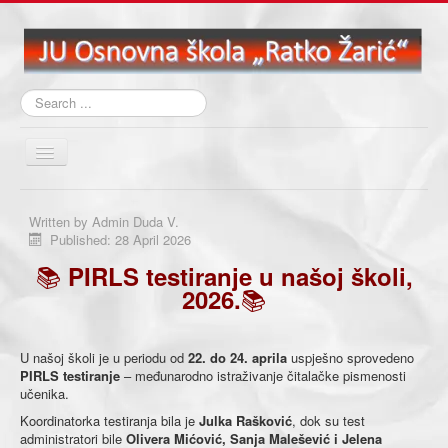
Search
...
Toggle
Navigation
Početna
Written by
Admin Duda V.
O školi
Published: 28 April 2026
📚
PIRLS testiranje u našoj školi,
Aktuelna dešavanja
📚
2026.
Nastava
Učenički kutak
U našoj školi je u periodu od
22. do 24. aprila
uspješno sprovedeno
Biblioteka
PIRLS testiranje
– međunarodno istraživanje čitalačke pismenosti
učenika.
Projekti
Koordinatorka testiranja bila je
Julka Rašković
, dok su test
administratori bile
Olivera Mićović, Sanja Malešević i Jelena
Školski časopisi