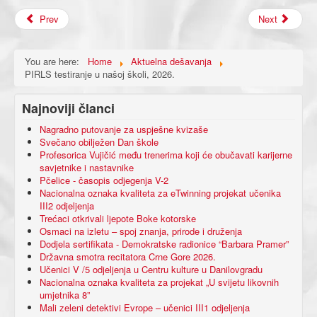
Prev
Next
You are here:
Home
Aktuelna dešavanja
PIRLS testiranje u našoj školi, 2026.
Najnoviji članci
Nagradno putovanje za uspješne kvizaše
Svečano obilježen Dan škole
Profesorica Vujičić među trenerima koji će obučavati karijerne
savjetnike i nastavnike
Pčelice - časopis odjegenja V-2
Nacionalna oznaka kvaliteta za eTwinning projekat učenika
III2 odjeljenja
Trećaci otkrivali ljepote Boke kotorske
Osmaci na izletu – spoj znanja, prirode i druženja
Dodjela sertifikata - Demokratske radionice “Barbara Pramer”
Državna smotra recitatora Crne Gore 2026.
Učenici V /5 odjeljenja u Centru kulture u Danilovgradu
Nacionalna oznaka kvaliteta za projekat „U svijetu likovnih
umjetnika 8”
Mali zeleni detektivi Evrope – učenici III1 odjeljenja