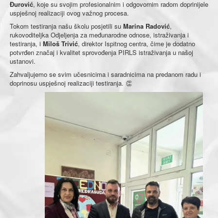
Đurović
, koje su svojim profesionalnim i odgovornim radom doprinijele
Obavještenja
uspješnoj realizaciji ovog važnog procesa.
Tokom testiranja našu školu posjetili su
Marina Radović
,
Kontakt
rukovoditeljka Odjeljenja za međunarodne odnose, istraživanja i
testiranja, i
Miloš Trivić
, direktor Ispitnog centra, čime je dodatno
potvrđen značaj i kvalitet sprovođenja PIRLS istraživanja u našoj
ustanovi.
Zahvaljujemo se svim učesnicima i saradnicima na predanom radu i
doprinosu uspješnoj realizaciji testiranja. 👏