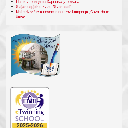
Наши ученици на Карневалу романа
Sjajan uspjeh u kvizu "Sveznalci"
Naše dvorište u novom ruhu kroz kampanju „Čuvaj da te
čuva“