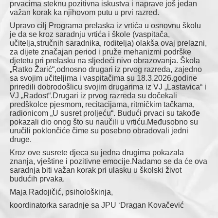
prvacima steknu pozitivna iskustva i naprave još jedan
Obavještenja
važan korak ka njihovom putu u prvi razred.
Upravo cilj Programa prelaska iz vrtića u osnovnu školu
Kontakt
je da se kroz saradnju vrtića i škole (vaspitača,
učitelja,stručnih saradnika, roditelja) olakša ovaj prelazni,
za dijete značajan period i pruže mehanizmi podrške
djetetu pri prelasku na sljedeći nivo obrazovanja. Škola
„Ratko Žarić“,odnosno drugari iz prvog razreda, zajedno
sa svojim učiteljima i vaspitačima su 18.3.2026.godine
priredili dobrodošlicu svojim drugarima iz VJ „Lastavica“ i
VJ „Radost“.Drugari iz prvog razreda su dočekali
predškolce pjesmom, recitacijama, ritmičkim tačkama,
radionicom „U susret proljeću“. Budući prvaci su takođe
pokazali dio onog što su naučili u vrtiću.Međusobno su
uručili poklončiće čime su posebno obradovali jedni
druge.
Kroz ove susrete djeca su jedna drugima pokazala
znanja, vještine i pozitivne emocije.Nadamo se da će ova
saradnja biti važan korak pri ulasku u školski život
budućih prvaka.
Maja Radojičić, psihološkinja,
koordinatorka saradnje sa JPU ‘Dragan Kovačević