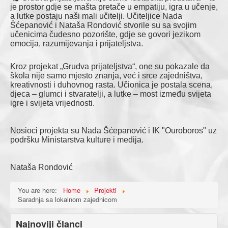
je prostor gdje se mašta pretače u empatiju, igra u učenje,
a lutke postaju naši mali učitelji. Učiteljice Nada
Šćepanović i Nataša Rondović stvorile su sa svojim
učenicima čudesno pozorište, gdje se govori jezikom
emocija, razumijevanja i prijateljstva.
Kroz projekat „Grudva prijateljstva“, one su pokazale da
škola nije samo mjesto znanja, već i srce zajedništva,
kreativnosti i duhovnog rasta. Učionica je postala scena,
djeca – glumci i stvaratelji, a lutke – most između svijeta
igre i svijeta vrijednosti.
Nosioci projekta su Nada Šćepanović i IK "Ouroboros" uz
podršku Ministarstva kulture i medija.
Nataša Rondović
You are here:
Home
Projekti
Saradnja sa lokalnom zajednicom
Najnoviji članci