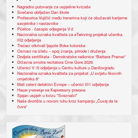
Nagradno putovanje za uspješne kvizaše
Svečano obilježen Dan škole
Profesorica Vujičić među trenerima koji će obučavati karijerne
savjetnike i nastavnike
Pčelice - časopis odjegenja V-2
Nacionalna oznaka kvaliteta za eTwinning projekat učenika
III2 odjeljenja
Trećaci otkrivali ljepote Boke kotorske
Osmaci na izletu – spoj znanja, prirode i druženja
Dodjela sertifikata - Demokratske radionice “Barbara Pramer”
Državna smotra recitatora Crne Gore 2026.
Učenici V /5 odjeljenja u Centru kulture u Danilovgradu
Nacionalna oznaka kvaliteta za projekat „U svijetu likovnih
umjetnika 8”
Mali zeleni detektivi Evrope – učenici III1 odjeljenja
Наши ученици на Карневалу романа
Sjajan uspjeh u kvizu "Sveznalci"
Naše dvorište u novom ruhu kroz kampanju „Čuvaj da te
čuva“