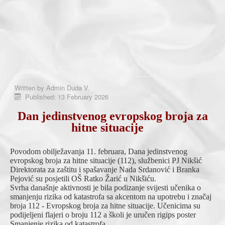
Written by
Admin Duda V.
Published: 13 February 2026
Dan jedinstvenog evropskog broja za
hitne situacije
Povodom obilježavanja 11. februara, Dana jedinstvenog
evropskog broja za hitne situacije (112), službenici PJ Nikšić
Direktorata za zaštitu i spašavanje Nada Srdanović i Branka
Pejović su posjetili OŠ Ratko Žarić u Nikšiću.
Svrha današnje aktivnosti je bila podizanje svijesti učenika o
smanjenju rizika od katastrofa sa akcentom na upotrebu i značaj
broja 112 - Evropskog broja za hitne situacije. Učenicima su
podijeljeni flajeri o broju 112 a školi je uručen rigips poster
Smanjenje rizika od katastrofa.