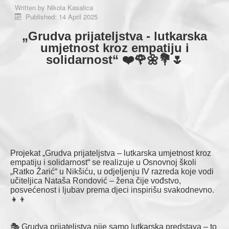
Written by
Nikola Kasalica
Published: 14 April 2025
„Grudva prijateljstva - lutkarska
umjetnost kroz empatiju i
solidarnost“ ❤️🌹🌼💐🌷
Projekat „Grudva prijateljstva – lutkarska umjetnost kroz
empatiju i solidarnost“ se realizuje u Osnovnoj školi
„Ratko Žarić“ u Nikšiću, u odjeljenju IV razreda koje vodi
učiteljica Nataša Rondović – žena čije vođstvo,
posvećenost i ljubav prema djeci inspirišu svakodnevno.
👧👦
🎭 Grudva prijateljstva nije samo lutkarska predstava – to