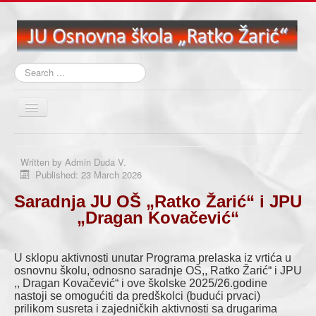
Search
...
Toggle
Navigation
Početna
Written by
Admin Duda V.
O školi
Published: 23 March 2026
Aktuelna dešavanja
Saradnja JU OŠ „Ratko Žarić“ i JPU
Nastava
„Dragan Kovačević“
Učenički kutak
U sklopu aktivnosti unutar Programa prelaska iz vrtića u
Biblioteka
osnovnu školu, odnosno saradnje OŠ,, Ratko Žarić“ i JPU
,, Dragan Kovačević“ i ove školske 2025/26.godine
Projekti
nastoji se omogućiti da predškolci (budući prvaci)
prilikom susreta i zajedničkih aktivnosti sa drugarima
Školski časopisi