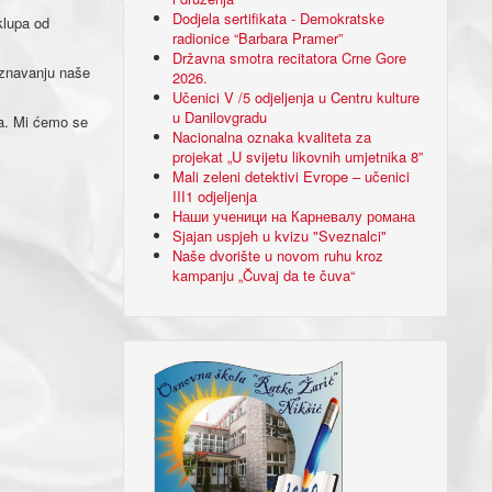
Dodjela sertifikata - Demokratske
klupa od
radionice “Barbara Pramer”
Državna smotra recitatora Crne Gore
oznavanju naše
2026.
Učenici V /5 odjeljenja u Centru kulture
u Danilovgradu
ka. Mi ćemo se
Nacionalna oznaka kvaliteta za
projekat „U svijetu likovnih umjetnika 8”
Mali zeleni detektivi Evrope – učenici
III1 odjeljenja
Наши ученици на Карневалу романа
Sjajan uspjeh u kvizu "Sveznalci"
Naše dvorište u novom ruhu kroz
kampanju „Čuvaj da te čuva“