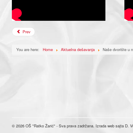
Prev
You are here:
Home
Aktuelna dešavanja
Naše dvorište u 
© 2026 OŠ "Ratko Žarić" - Sva prava zadržana. Izrada web sajta D. Vu