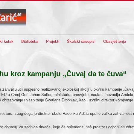
ki kutak
Biblioteka
Projekti
Školski časopisi
Obavještenja
hu kroz kampanju „Čuvaj da te čuva“
ahvaljujući uspješno realizovanoj ekološkoj akciji u okviru kampanje „Čuvaj
EU u Crnoj Gori Johan Satler, ministarka prosvjete, nauke i inovacija Anđela
o obrazovanje i vaspitanje Svetlana Drobnjak, kao i izvršni direktor kompanije
oru, zbog čega je direktor škole Radenko Adžić uputio veliku zahvalnost
 donaciji 20 sadnica drveća, koje će oplemeniti naš prostor i doprinijeti zdr