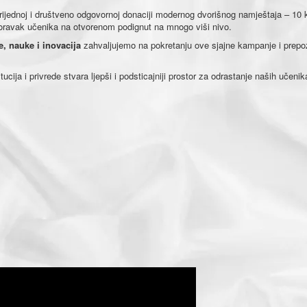
ijednoj i društveno odgovornoj donaciji modernog dvorišnog namještaja – 10 
za boravak učenika na otvorenom podignut na mnogo viši nivo.
e, nauke i inovacija
zahvaljujemo na pokretanju ove sjajne kampanje i prep
ja i privrede stvara ljepši i podsticajniji prostor za odrastanje naših učeni