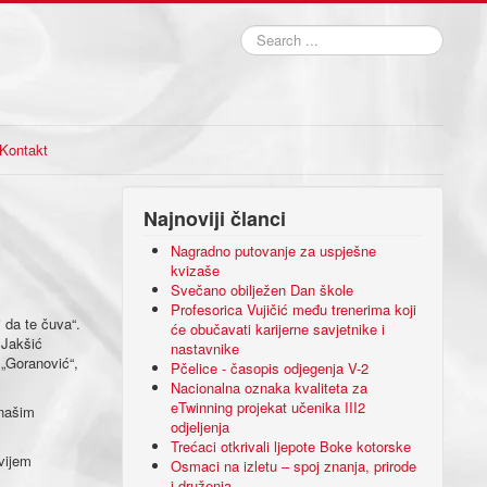
Search
...
Kontakt
Najnoviji članci
Nagradno putovanje za uspješne
kvizaše
Svečano obilježen Dan škole
Profesorica Vujičić među trenerima koji
 da te čuva“.
će obučavati karijerne savjetnike i
 Jakšić
nastavnike
 „Goranović“,
Pčelice - časopis odjegenja V-2
Nacionalna oznaka kvaliteta za
eTwinning projekat učenika III2
 našim
odjeljenja
Trećaci otkrivali ljepote Boke kotorske
avijem
Osmaci na izletu – spoj znanja, prirode
i druženja