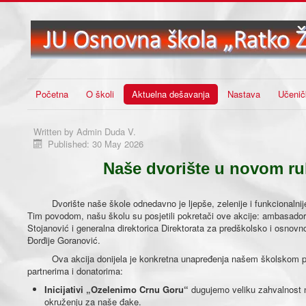
Početna
O školi
Aktuelna dešavanja
Nastava
Učenič
Written by
Admin Duda V.
Published: 30 May 2026
Naše dvorište u novom ru
Dvorište naše škole odnedavno je ljepše, zelenije i funkcionalnije z
Tim povodom, našu školu su posjetili pokretači ove akcije: ambasador 
Stojanović i generalna direktorica Direktorata za predškolsko i osnovn
Đorđije Goranović.
Ova akcija donijela je konkretna unapređenja našem školskom prost
partnerima i donatorima:
Inicijativi „Ozelenimo Crnu Goru“
dugujemo veliku zahvalnost na
okruženju za naše đake.