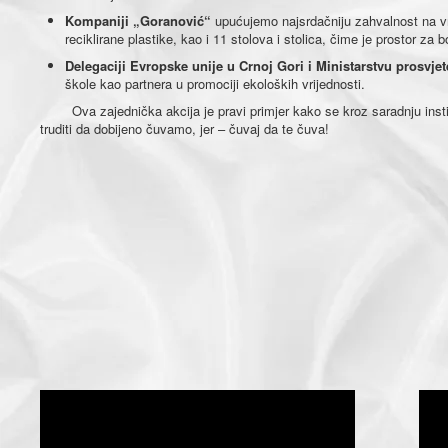
Kompaniji „Goranović“
upućujemo najsrdačniju zahvalnost na vr
reciklirane plastike, kao i 11 stolova i stolica, čime je prostor 
Delegaciji Evropske unije u Crnoj Gori i Ministarstvu prosvjet
škole kao partnera u promociji ekoloških vrijednosti.
Ova zajednička akcija je pravi primjer kako se kroz saradnju instituci
truditi da dobijeno čuvamo, jer – čuvaj da te čuva!