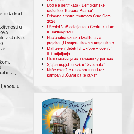
Dodjela sertifikata - Demokratske
radionice “Barbara Pramer”
ljem da kod
Državna smotra recitatora Crne Gore
2026.
Učenici V /5 odjeljenja u Centru kulture
ktivnosti u
u Danilovgradu
nova
Nacionalna oznaka kvaliteta za
li iz školske
projekat „U svijetu likovnih umjetnika 8”
no
Mali zeleni detektivi Evrope – učenici
ove,
III1 odjeljenja
Наши ученици на Карневалу романа
ikom,
Sjajan uspjeh u kvizu "Sveznalci"
 i
Naše dvorište u novom ruhu kroz
kabular,
kampanju „Čuvaj da te čuva“
 ljepotu u