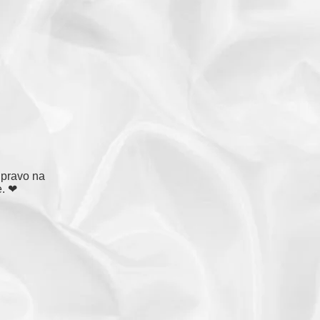
 pravo na
e. ❤