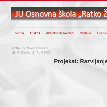
Početna
O školi
Aktuelna dešavanja
Nastava
Učenič
Written by
Nikola Kasalica
Published: 21 April 2025
Projekat: Razvijanj