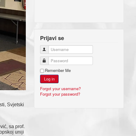
Prijavi se
Username
Password
Remember Me
Log in
Forgot your username?
Forgot your password?
ti, Svjetski
ić, sa prof.
opskoj uniji