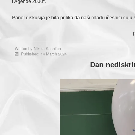
i Agende 2030“.
Panel diskusija je bila prilika da naši mladi učesnici čuju 
Written by
Nikola Kasalica
Published: 14 March 2024
Dan nediskrim