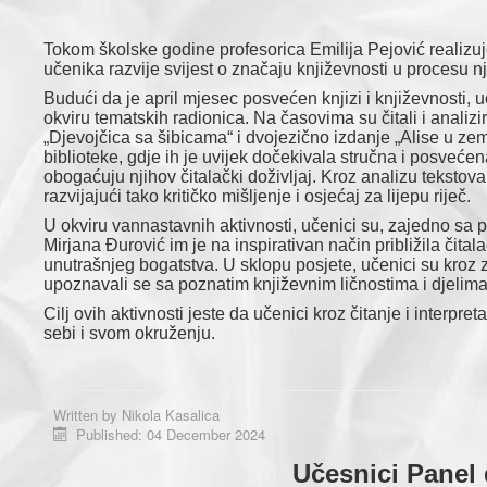
Tokom školske godine profesorica Emilija Pejović realizuj
učenika razvije svijest o značaju književnosti u procesu n
Budući da je april mjesec posvećen knjizi i književnosti, u
okviru tematskih radionica. Na časovima su čitali i anali
„Djevojčica sa šibicama“ i dvojezično izdanje „Alise u zem
biblioteke, gdje ih je uvijek dočekivala stručna i posveće
obogaćuju njihov čitalački doživljaj. Kroz analizu tekstova 
razvijajući tako kritičko mišljenje i osjećaj za lijepu riječ.
U okviru vannastavnih aktivnosti, učenici su, zajedno sa pr
Mirjana Đurović im je na inspirativan način približila čita
unutrašnjeg bogatstva. U sklopu posjete, učenici su kroz za
upoznavali se sa poznatim književnim ličnostima i djelima,
Cilj ovih aktivnosti jeste da učenici kroz čitanje i interpr
sebi i svom okruženju.
Written by
Nikola Kasalica
Published: 04 December 2024
Učesnici Panel 