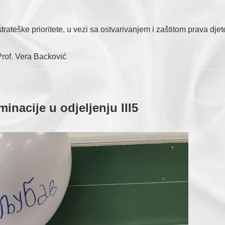
strateške prioritete, u vezi sa ostvarivanjem i zaštitom prava djet
Prof. Vera Backović
inacije u odjeljenju III5