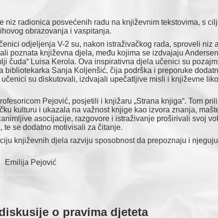
e niz radionica posvećenih radu na književnim tekstovima, s ci
jihovog obrazovanja i vaspitanja.
čenici odjeljenja V-2 su, nakon istraživačkog rada, sproveli niz a
zirali poznata književna djela, među kojima se izdvajaju Anderse
lji čuda“ Luisa Kerola. Ova inspirativna djela učenici su pozajmi
na bibliotekarka Sanja Koljenšić, čija podrška i preporuke dodat
učenici su diskutovali, izdvajali upečatljive misli i književne lik
ofesoricom Pejović, posjetili i knjižaru „Strana knjiga“. Tom pril
lačku kulturu i ukazala na važnost knjige kao izvora znanja, mašte
nimljive asocijacije, razgovore i istraživanje proširivali svoj vo
 te se dodatno motivisali za čitanje.
etaciju književnih djela razviju sposobnost da prepoznaju i njeguju
Emilija Pejović
diskusije o pravima djeteta