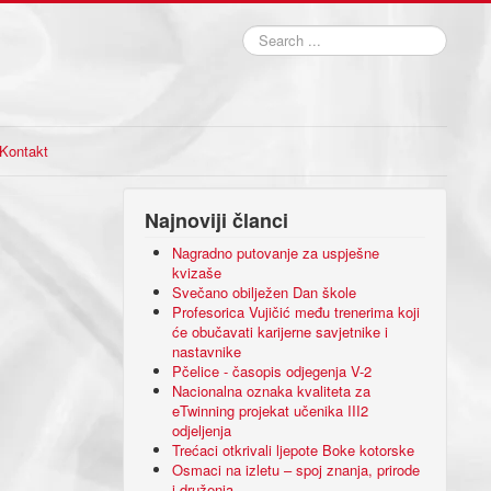
Search
...
Kontakt
Najnoviji članci
Nagradno putovanje za uspješne
kvizaše
Svečano obilježen Dan škole
Profesorica Vujičić među trenerima koji
će obučavati karijerne savjetnike i
nastavnike
Pčelice - časopis odjegenja V-2
Nacionalna oznaka kvaliteta za
eTwinning projekat učenika III2
odjeljenja
Trećaci otkrivali ljepote Boke kotorske
Osmaci na izletu – spoj znanja, prirode
i druženja