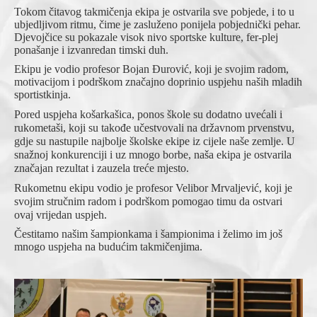
Tokom čitavog takmičenja ekipa je ostvarila sve pobjede, i to u
Obavještenja
ubjedljivom ritmu, čime je zasluženo ponijela pobjednički pehar.
Djevojčice su pokazale visok nivo sportske kulture, fer-plej
Kontakt
ponašanje i izvanredan timski duh.
Ekipu je vodio profesor Bojan Đurović, koji je svojim radom,
motivacijom i podrškom značajno doprinio uspjehu naših mladih
sportistkinja.
Pored uspjeha košarkašica, ponos škole su dodatno uvećali i
rukometaši, koji su takođe učestvovali na državnom prvenstvu,
gdje su nastupile najbolje školske ekipe iz cijele naše zemlje. U
snažnoj konkurenciji i uz mnogo borbe, naša ekipa je ostvarila
značajan rezultat i zauzela treće mjesto.
Rukometnu ekipu vodio je profesor Velibor Mrvaljević, koji je
svojim stručnim radom i podrškom pomogao timu da ostvari
ovaj vrijedan uspjeh.
Čestitamo našim šampionkama i šampionima i želimo im još
mnogo uspjeha na budućim takmičenjima.