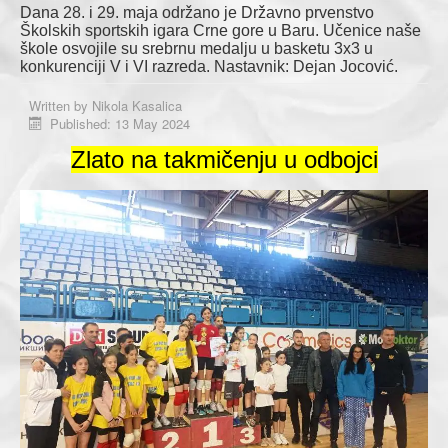
Dana 28. i 29. maja održano je Državno prvenstvo
Školskih sportskih igara Crne gore u Baru. Učenice naše
škole osvojile su srebrnu medalju u basketu 3x3 u
konkurenciji V i VI razreda. Nastavnik: Dejan Jocović.
Written by
Nikola Kasalica
Published: 13 May 2024
Zlato na takmičenju u odbojci