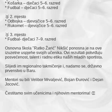
* Košarka – dječaci 5–6. razred
* Fudbal – dječaci 5–6. razred
🥈 2. mjesto
* Odbojka – djevojčice 5–6. razred
* Rukomet – djevojčice 5–6. razred
🥉 3. mjesto
* Fudbal- dječaci 7–9. razred
Osnovna škola "Ratko Žarić" Nikšić ponosna je na ove
izuzetne uspjehe svojih učenika. Ovi rezultati potvrđuju
posvećenost, talent i radnu etiku naših mladih sportista.
Slijedi im regionalno takmičenje i, nadamo se, državno
prvenstvo u Baru.
Mentori su bili Velibor Mrvaljević, Bojan Ðurović i Dejan
Jocović.
Čestitamo svim učenicima i njihovim mentorima! 👏