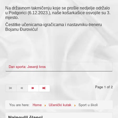
Na državnom takmičenju koje se prošle nedjelje održalo
u Podgorici (6.12.2023.), naše košarkašice osvojile su 3.
mjesto.
Čestitke učenicama-igračicama i nastavniku-treneru
Bojanu Đuroviću!
Dan sporta: Jesenji kros
Page 1 of 2
You are here:
Home
Učenički kutak
Sport u školi
Najnoviji članci