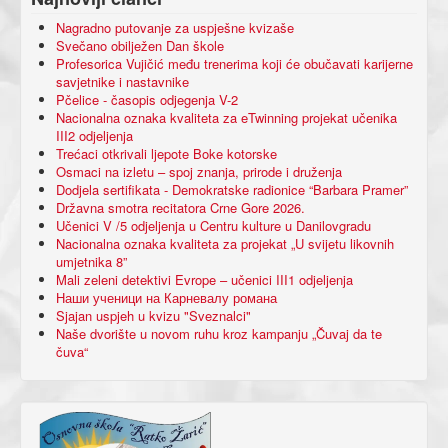
Nagradno putovanje za uspješne kvizaše
Svečano obilježen Dan škole
Profesorica Vujičić među trenerima koji će obučavati karijerne
savjetnike i nastavnike
Pčelice - časopis odjegenja V-2
Nacionalna oznaka kvaliteta za eTwinning projekat učenika
III2 odjeljenja
Trećaci otkrivali ljepote Boke kotorske
Osmaci na izletu – spoj znanja, prirode i druženja
Dodjela sertifikata - Demokratske radionice “Barbara Pramer”
Državna smotra recitatora Crne Gore 2026.
Učenici V /5 odjeljenja u Centru kulture u Danilovgradu
Nacionalna oznaka kvaliteta za projekat „U svijetu likovnih
umjetnika 8”
Mali zeleni detektivi Evrope – učenici III1 odjeljenja
Наши ученици на Карневалу романа
Sjajan uspjeh u kvizu "Sveznalci"
Naše dvorište u novom ruhu kroz kampanju „Čuvaj da te
čuva“