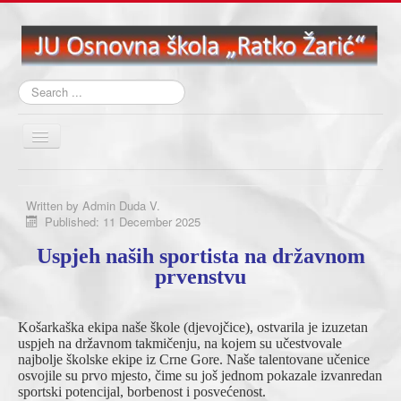
Search
...
Toggle
Navigation
Početna
Written by
Admin Duda V.
O školi
Published: 11 December 2025
Aktuelna dešavanja
Uspjeh naših sportista na državnom
Nastava
prvenstvu
Učenički kutak
Košarkaška ekipa naše škole (djevojčice), ostvarila je izuzetan
Biblioteka
uspjeh na državnom takmičenju, na kojem su učestvovale
najbolje školske ekipe iz Crne Gore. Naše talentovane učenice
Projekti
osvojile su prvo mjesto, čime su još jednom pokazale izvanredan
sportski potencijal, borbenost i posvećenost.
Školski časopisi