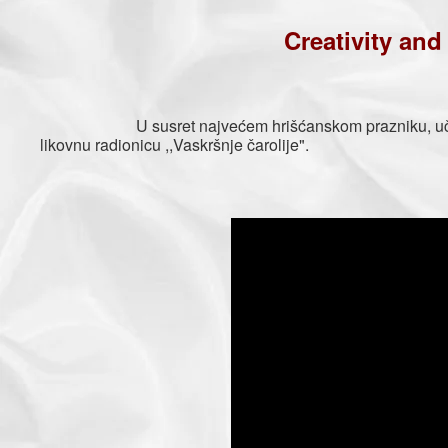
Creativity and 
U susret najvećem hrišćanskom prazniku, učen
likovnu radionicu ,,Vaskršnje čarolije".
Aleksandra 