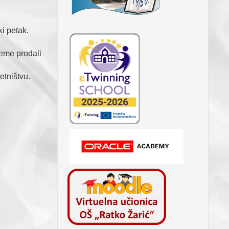
i petak.
eme prodali
tništvu.