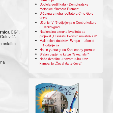
Dodjela sertifikata - Demokratske
radionice “Barbara Pramer”
Državna smotra recitatora Crne Gore
2026.
Učenici V /5 odjeljenja u Centru kulture
u Danilovgradu
Nacionalna oznaka kvaliteta za
rnica CG”
.
projekat „U svijetu likovnih umjetnika 8”
Golović”.
Mali zeleni detektivi Evrope – učenici
sa ostalim
III1 odjeljenja
Наши ученици на Карневалу романа
Sjajan uspjeh u kvizu "Sveznalci"
Naše dvorište u novom ruhu kroz
 na
kampanju „Čuvaj da te čuva“