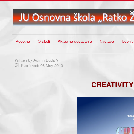
Početna
O školi
Aktuelna dešavanja
Nastava
Učenič
Written by
Admin Duda V.
Published: 06 May 2019
CREATIVITY