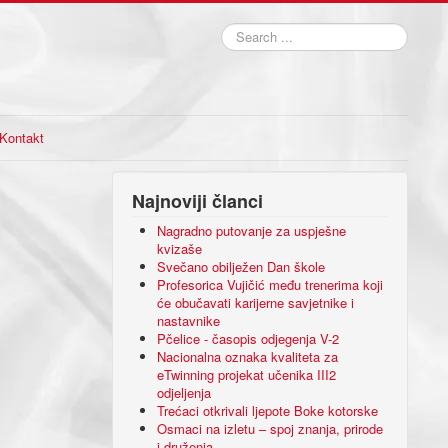
Search
...
Kontakt
Najnoviji članci
Nagradno putovanje za uspješne
kvizaše
Svečano obilježen Dan škole
Profesorica Vujičić među trenerima koji
će obučavati karijerne savjetnike i
nastavnike
Pčelice - časopis odjegenja V-2
Nacionalna oznaka kvaliteta za
eTwinning projekat učenika III2
odjeljenja
Trećaci otkrivali ljepote Boke kotorske
Osmaci na izletu – spoj znanja, prirode
i druženja