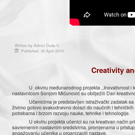
Written by
Admin Duda V.
Published: 30 April 2019
Creativity an
U okviru međunarodnog projekta ,,Inovativnost i kreati
nastavnicom Sonjom Mićunović su obilježili Dan kreativnost
Učenicima je predstavljen istraživački zadatak sa tem
živimo gotovo svakodnevno dolazi do naučnih i tehničkih 
potrebama i brzom razvoju nauke, tehnike i tehnologije.
U okviru projekta učenici su na kreativan način prikaza
savremenim nastavnim sredstvima, promjenama u pristupu o
angažovanju učenika u organizaciji nastave.