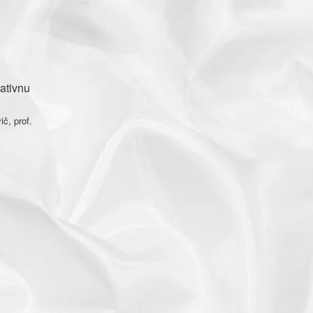
ativnu
f.