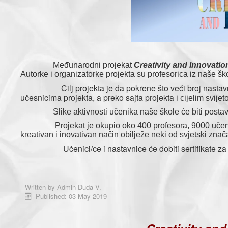
Međunarodni projekat
Creativity and Innovatio
Autorke i organizatorke projekta su profesorica iz naše š
Cilj projekta je da pokrene što veći broj nastav
učesnicima projekta, a preko sajta projekta
i cijelim svijet
Slike aktivnosti učenika naše škole će biti postavlj
Projekat je okupio oko 400 profesora, 9000 učenika iz
kreativan i inovativan način obilježe neki od svjetski zna
Učenici/ce i nastavnice će dobiti sertifikate z
Written by
Admin Duda V.
Published: 03 May 2019