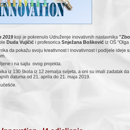
n 2019
koji je pokrenulo Udruženje inovativnih nastavnika
“Zbo
kole
Duda Vujičić
i profesorica
Snježana Bošković
iz OŠ “Olga 
nika da pokažu svoju kreativnost i inovativnost i podijele ideje 
om.
ene i na sajtu ovog projekta.
 130 škola iz 12 zemalja svijeta, a oni su imali zadatak da
čajnih datuma od 21. aprila do 21. maja 2019.
a učešće.