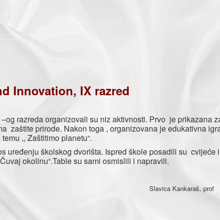
nd Innovation, IX razred
reda organizovali su niz aktivnosti. Prvo je prikazana za
ma zaštite prirode. Nakon toga , organizovana je edukativna igra
temu ,, Zaštitimo planetu“.
đenju školskog dvorišta. Ispred škole posadili su cvijeće i 
,Čuvaj okolinu“.Table su sami osmislili i napravili.
nkaraš, prof