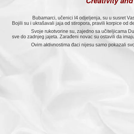
Creativity an
Bubamarci, učenici I4 odjeljenja, su u susret Vaskrsu 
Bojili su i ukrašavali jaja od stiropora, pravili korpice od 
Svoje rukotvorine su, zajedno sa učiteljicama Dudom Vu
sve do zadnjeg jajeta. Zarađeni novac su ostavili da imaju
Ovim aktivnostima đaci nijesu samo pokazali svoju krea
Duda Vuji