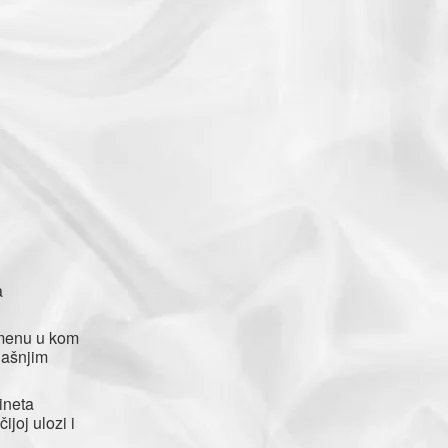
a
emenu u kom
našnjim
ineta
joj ulozi i