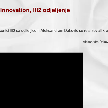
Innovation, III2 odjeljenje
ici III2 sa učiteljicom Aleksandrom Daković su realizovali kre
Dakovič, pro