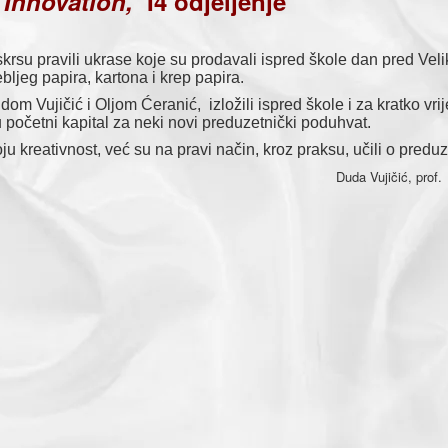
d Innovation,
I4 odjeljenje
pravili ukrase koje su prodavali ispred škole dan pred Velik
debljeg papira, kartona i krep papira.
jičić i Oljom Ćeranić, izložili ispred škole i za kratko vrij
 početni kapital za neki novi preduzetnički poduhvat.
tivnost, već su na pravi način, kroz praksu, učili o preduze
čić, prof.