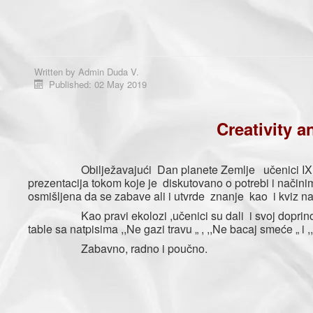
Written by
Admin Duda V.
Published: 02 May 2019
Creativity a
Obilježavajući Dan planete Zemlje učenici IX –og raz
prezentacija tokom koje je diskutovano o potrebi i načini
osmišljena da se zabave ali i utvrde znanje kao i kviz na 
Kao pravi ekolozi ,učenici su dali i svoj doprinos ure
table sa natpisima ,,Ne gazi travu „ , ,,Ne bacaj smeće „ i ,
Zabavno, radno i poučno.
Slavica Ka