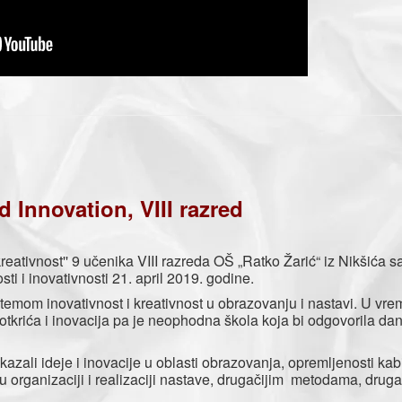
d Innovation, VIII razred
vnost'' 9 učenika VIII razreda OŠ „Ratko Žarić“ iz Nikšića s
i i inovativnosti 21. april 2019. godine.
om inovativnost i kreativnost u obrazovanju i nastavi. U vr
otkrića i inovacija pa je neophodna škola koja bi odgovorila da
li ideje i inovacije u oblasti obrazovanja, opremljenosti kab
rganizaciji i realizaciji nastave, drugačijim metodama, drugači