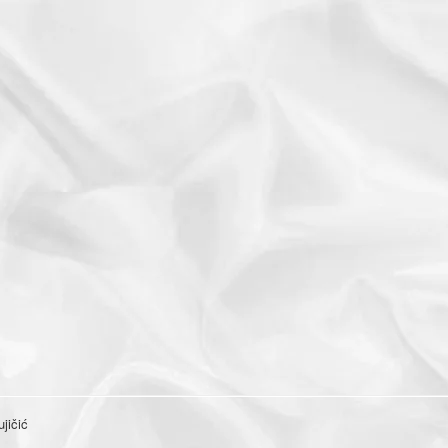
jičić