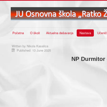
Početna
O školi
Aktuelna dešavanja
Nastava
Učenič
Written by
Nikola Kasalica
Published: 13 June 2025
NP Durmitor –