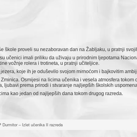
e škole proveli su nezaboravan dan na Žabljaku, u pratnji svojih
 su učenici imali priliku da uživaju u prirodnim ljepotama Nacio
ne vožnje rolera i trotineta, u pratnji učiteljice.
eg jezera, koje ih je oduševilo svojom mirnoćom i bajkovitim ambi
Zminica. Osmijesi na licima učenika i vesela atmosfera tokom 
a, ljubavi prema prirodi i stvaranje najljepših školskih uspomena
nicima kao jedan od najljepših dana tokom drugog razreda.
 Durmitor – Izlet učenika II razreda