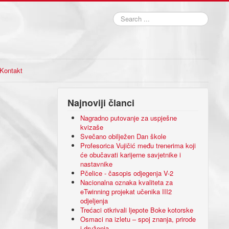
Search
...
Kontakt
Najnoviji članci
Nagradno putovanje za uspješne
kvizaše
Svečano obilježen Dan škole
Profesorica Vujičić među trenerima koji
će obučavati karijerne savjetnike i
nastavnike
Pčelice - časopis odjegenja V-2
Nacionalna oznaka kvaliteta za
eTwinning projekat učenika III2
odjeljenja
Trećaci otkrivali ljepote Boke kotorske
Osmaci na izletu – spoj znanja, prirode
i druženja