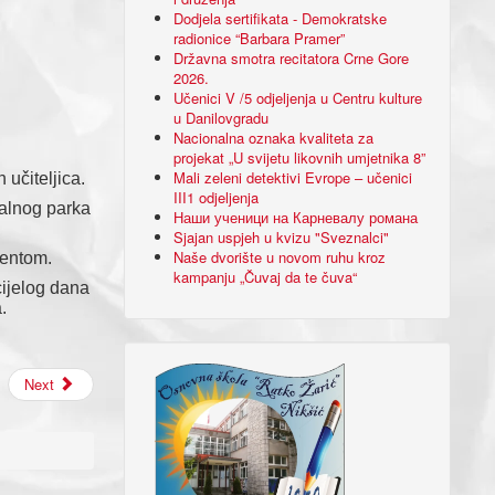
Dodjela sertifikata - Demokratske
radionice “Barbara Pramer”
Državna smotra recitatora Crne Gore
2026.
Učenici V /5 odjeljenja u Centru kulture
u Danilovgradu
Nacionalna oznaka kvaliteta za
projekat „U svijetu likovnih umjetnika 8”
Mali zeleni detektivi Evrope – učenici
 učiteljica.
III1 odjeljenja
nalnog parka
Наши ученици на Карневалу романа
Sjajan uspjeh u kvizu "Sveznalci"
Naše dvorište u novom ruhu kroz
jentom.
kampanju „Čuvaj da te čuva“
cijelog dana
.
Next