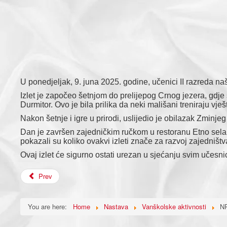
U ponedjeljak, 9. juna 2025. godine, učenici II razreda naš
Izlet je započeo šetnjom do prelijepog Crnog jezera, gdje
Durmitor. Ovo je bila prilika da neki mališani treniraju vješti
Nakon šetnje i igre u prirodi, uslijedio je obilazak Zminj
Dan je završen zajedničkim ručkom u restoranu Etno sela 
pokazali su koliko ovakvi izleti znače za razvoj zajedništv
Ovaj izlet će sigurno ostati urezan u sjećanju svim učes
Prev
You are here:
Home
Nastava
Vanškolske aktivnosti
NP