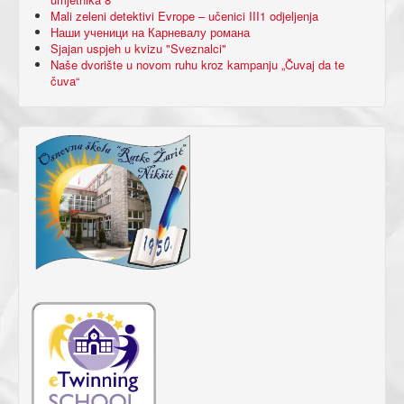
Mali zeleni detektivi Evrope – učenici III1 odjeljenja
Наши ученици на Карневалу романа
Sjajan uspjeh u kvizu "Sveznalci"
Naše dvorište u novom ruhu kroz kampanju „Čuvaj da te
čuva“