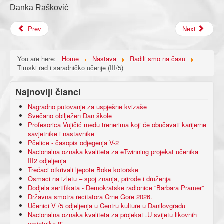
Danka Rašković
Prev
Next
You are here:
Home
Nastava
Radili smo na času
Timski rad i saradničko učenje (III/5)
Najnoviji članci
Nagradno putovanje za uspješne kvizaše
Svečano obilježen Dan škole
Profesorica Vujičić među trenerima koji će obučavati karijerne
savjetnike i nastavnike
Pčelice - časopis odjegenja V-2
Nacionalna oznaka kvaliteta za eTwinning projekat učenika
III2 odjeljenja
Trećaci otkrivali ljepote Boke kotorske
Osmaci na izletu – spoj znanja, prirode i druženja
Dodjela sertifikata - Demokratske radionice “Barbara Pramer”
Državna smotra recitatora Crne Gore 2026.
Učenici V /5 odjeljenja u Centru kulture u Danilovgradu
Nacionalna oznaka kvaliteta za projekat „U svijetu likovnih
umjetnika 8”