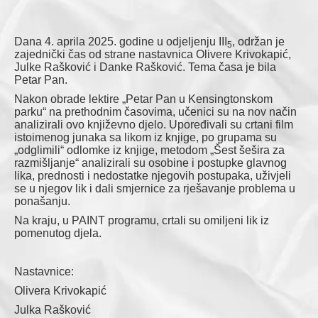
Obavještenja
Dana 4. aprila 2025. godine u odjeljenju III
Kontakt
, održan je
5
zajednički čas od strane nastavnica Olivere Krivokapić,
Julke Rašković i Danke Rašković. Tema časa je bila
Petar Pan.
Nakon obrade lektire „Petar Pan u Kensingtonskom
parku“ na prethodnim časovima, učenici su na nov način
analizirali ovo književno djelo. Upoređivali su crtani film
istoimenog junaka sa likom iz knjige, po grupama su
„odglimili“ odlomke iz knjige, metodom „Šest šešira za
razmišljanje“ analizirali su osobine i postupke glavnog
lika, prednosti i nedostatke njegovih postupaka, uživjeli
se u njegov lik i dali smjernice za rješavanje problema u
ponašanju.
Na kraju, u PAINT programu, crtali su omiljeni lik iz
pomenutog djela.
Nastavnice:
Olivera Krivokapić
Julka Rašković